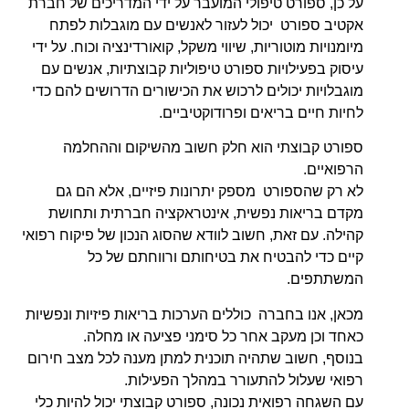
על כן, ספורט טיפולי המועבר על ידי המדריכים של חברת
אקטיב ספורט יכול לעזור לאנשים עם מוגבלות לפתח
מיומנויות מוטוריות, שיווי משקל, קואורדינציה וכוח. על ידי
עיסוק בפעילויות ספורט טיפוליות קבוצתיות, אנשים עם
מוגבלויות יכולים לרכוש את הכישורים הדרושים להם כדי
לחיות חיים בריאים ופרודוקטיביים.
ספורט קבוצתי הוא חלק חשוב מהשיקום וההחלמה
הרפואיים.
לא רק שהספורט מספק יתרונות פיזיים, אלא הם גם
מקדם בריאות נפשית, אינטראקציה חברתית ותחושת
קהילה. עם זאת, חשוב לוודא שהסוג הנכון של פיקוח רפואי
קיים כדי להבטיח את בטיחותם ורווחתם של כל
המשתתפים.
מכאן, אנו בחברה כוללים הערכות בריאות פיזיות ונפשיות
כאחד וכן מעקב אחר כל סימני פציעה או מחלה.
בנוסף, חשוב שתהיה תוכנית למתן מענה לכל מצב חירום
רפואי שעלול להתעורר במהלך הפעילות.
עם השגחה רפואית נכונה, ספורט קבוצתי יכול להיות כלי